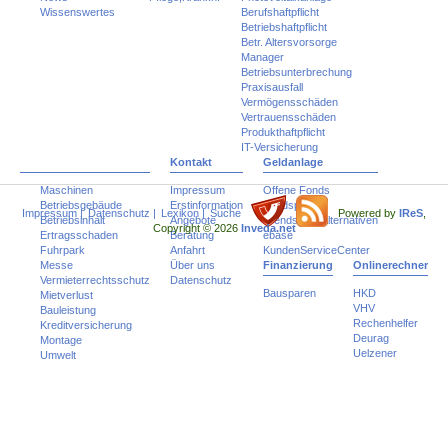
Wissenswertes
Berufshaftpflicht
Betriebshaftpflicht
Betr. Altersvorsorge
Manager
Betriebsunterbrechung
Praxisausfall
Vermögensschäden
Vertrauensschäden
Produkthaftpflicht
IT-Versicherung
Kontakt
Geldanlage
Maschinen
Impressum
Offene Fonds
Betriebsgebäude
Erstinformation
Fondspolicen
Impressum
|
Datenschutz
|
Lexikon
|
Suche
Powered by
IReS
,
Betriebsinhalt
Angebote
Trends und Alternativen
Copyright © 2026
Inveda.net
Ertragsschaden
Beratung
ebase
Fuhrpark
Anfahrt
KundenServiceCenter
Messe
Über uns
Finanzierung
Onlinerechner
Vermieterrechtsschutz
Datenschutz
Bausparen
HKD
Mietverlust
VHV
Bauleistung
Rechenhelfer
Kreditversicherung
Deurag
Montage
Uelzener
Umwelt