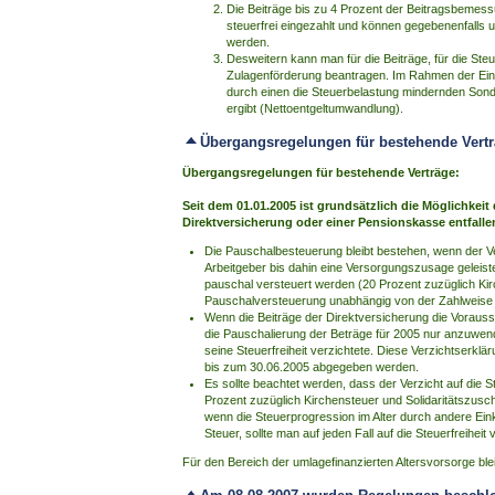
Die Beiträge bis zu 4 Prozent der Beitragsbeme
steuerfrei eingezahlt und können gegebenenfalls 
werden.
Desweitern kann man für die Beiträge, für die Ste
Zulagenförderung beantragen. Im Rahmen der Ei
durch einen die Steuerbelastung mindernden Sond
ergibt (Nettoentgeltumwandlung).
Übergangsregelungen für bestehende Vert
Übergangsregelungen für bestehende Verträge:
Seit dem 01.01.2005 ist grundsätzlich die Möglichkei
Direktversicherung oder einer Pensionskasse entfalle
Die Pauschalbesteuerung bleibt bestehen, wenn der 
Arbeitgeber bis dahin eine Versorgungszusage geleiste
pauschal versteuert werden (20 Prozent zuzüglich Kirch
Pauschalversteuerung unabhängig von der Zahlweise d
Wenn die Beiträge der Direktversicherung die Vorausse
die Pauschalierung der Beträge für 2005 nur anzuwe
seine Steuerfreiheit verzichtete. Diese Verzichtserk
bis zum 30.06.2005 abgegeben werden.
Es sollte beachtet werden, dass der Verzicht auf die S
Prozent zuzüglich Kirchensteuer und Solidaritätszusch
wenn die Steuerprogression im Alter durch andere Eink
Steuer, sollte man auf jeden Fall auf die Steuerfreihei
Für den Bereich der umlagefinanzierten Altersvorsorge ble