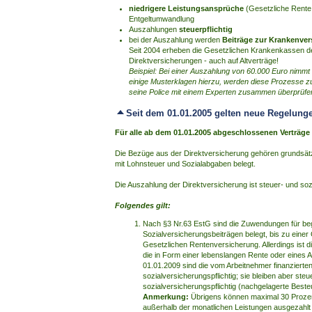
niedrigere Leistungsansprüche
(Gesetzliche Rente,
Entgeltumwandlung
Auszahlungen
steuerpflichtig
bei der Auszahlung werden
Beiträge zur Krankenve
Seit 2004 erheben die Gesetzlichen Krankenkassen de
Direktversicherungen - auch auf Altverträge!
Beispiel: Bei einer Auszahlung von 60.000 Euro nimmt 
einige Musterklagen hierzu, werden diese Prozesse zu
seine Police mit einem Experten zusammen überprüfe
Seit dem 01.01.2005 gelten neue Regelung
Für alle ab dem 01.01.2005 abgeschlossenen Verträge g
Die Bezüge aus der Direktversicherung gehören grundsätz
mit Lohnsteuer und Sozialabgaben belegt.
Die Auszahlung der Direktversicherung ist steuer- und soz
Folgendes gilt:
Nach §3 Nr.63 EstG sind die Zuwendungen für begü
Sozialversicherungsbeiträgen belegt, bis zu ein
Gesetzlichen Rentenversicherung. Allerdings ist 
die in Form einer lebenslangen Rente oder eines 
01.01.2009 sind die vom Arbeitnehmer finanzier
sozialversicherungspflichtig; sie bleiben aber ste
sozialversicherungspflichtig (nachgelagerte Beste
Anmerkung:
Übrigens können maximal 30 Prozen
außerhalb der monatlichen Leistungen ausgezahlt