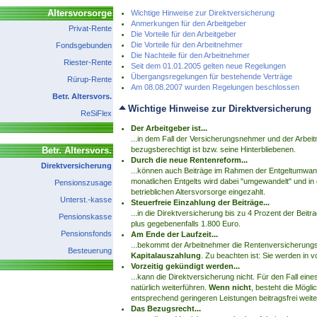
Altersvorsorge
Wichtige Hinweise zur Direktversicherung
Anmerkungen für den Arbeitgeber
Privat-Rente
Die Vorteile für den Arbeitgeber
Die Vorteile für den Arbeitnehmer
Fondsgebunden
Die Nachteile für den Arbeitnehmer
Riester-Rente
Seit dem 01.01.2005 gelten neue Regelungen
Übergangsregelungen für bestehende Verträge
Rürup-Rente
Am 08.08.2007 wurden Regelungen beschlossen
Betr. Altersvors.
Wichtige Hinweise zur Direktversicherung
ReSiFlex
Der Arbeitgeber ist...
...in dem Fall der Versicherungsnehmer und der Arbeit
Betr. Altersvors.
bezugsberechtigt ist bzw. seine Hinterbliebenen.
Durch die neue Rentenreform...
Direktversicherung
...können auch Beiträge im Rahmen der Entgeltumwand
monatlichen Entgelts wird dabei "umgewandelt" und in
Pensionszusage
betrieblichen Altersvorsorge eingezahlt.
Unterst.-kasse
Steuerfreie Einzahlung der Beiträge...
...in die Direktversicherung bis zu 4 Prozent der B
Pensionskasse
plus gegebenenfalls 1.800 Euro.
Pensionsfonds
Am Ende der Laufzeit...
...bekommt der Arbeitnehmer die Rentenversicherungs
Besteuerung
Kapitalauszahlung
. Zu beachten ist: Sie werden in 
Vorzeitig gekündigt werden...
...kann die Direktversicherung nicht. Für den Fall ein
natürlich weiterführen.
Wenn nicht
, besteht die Mögli
entsprechend geringeren Leistungen beitragsfrei weite
Das Bezugsrecht...