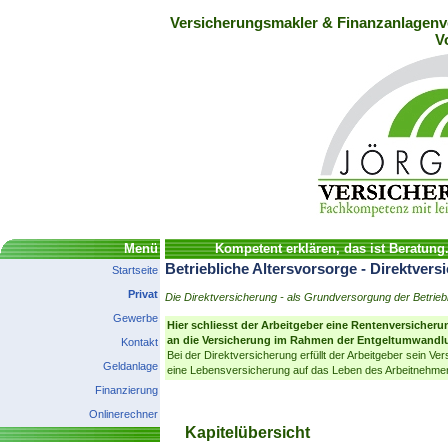
Versicherungsmakler & Finanzanlagenve
V
Menü
Kompetent erklären, das ist Beratung
Betriebliche Altersvorsorge - Direktvers
Startseite
Privat
Die Direktversicherung - als Grundversorgung der Betrieb
Gewerbe
Hier schliesst der Arbeitgeber eine Rentenversicherun
an die Versicherung im Rahmen der Entgeltumwandl
Kontakt
Bei der Direktversicherung erfüllt der Arbeitgeber sein 
Geldanlage
eine Lebensversicherung auf das Leben des Arbeitnehmers
Finanzierung
Onlinerechner
Kapitelübersicht