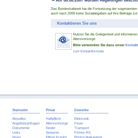
Am 08.08.2007 wurden Regelungen beschl
Das Bundeskabinett hat die Fortsetzung der sogenannten
auch nach 2008 keine Sozialabgaben auf ihre Beiträge zur
Kontaktieren Sie uns
Nutzen Sie die Gelegenheit und informieren 
Altersvorsorge.
Bitte verwenden Sie dazu unser
Kontakt
zum Kontaktformular
Startseite
Privat
Gewerbe
Aktuelles
Haftpflicht
Elektronik
Angebotsanfragen
Altersvorsorge
Feuer
Dokumente
Kinder
Transport
Links
Senioren
Firmen-RS
News
Pflege,Krankh.
Photovoltaikanlage