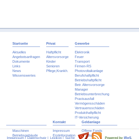
Startseite
Privat
Gewerbe
Aktuelles
Haftpflicht
Elektronik
Angebotsanfragen
Altersvorsorge
Feuer
Dokumente
Kinder
Transport
Links
Senioren
Firmen-RS
News
Pflege,Krankh.
Photovoltaikanlage
Wissenswertes
Berufshaftpflicht
Betriebshaftpflicht
Betr. Altersvorsorge
Manager
Betriebsunterbrechung
Praxisausfall
Vermögensschäden
Vertrauensschäden
Produkthaftpflicht
IT-Versicherung
Kontakt
Geldanlage
Maschinen
Impressum
Offene Fonds
Betriebsgebäude
Erstinformation
Fondspolicen
Impressum
|
Datenschutz
|
Lexikon
|
Suche
Powered by
IReS
,