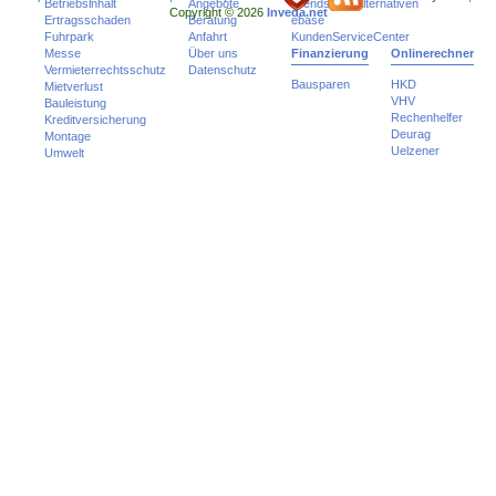
Betriebsinhalt
Angebote
Trends und Alternativen
Copyright © 2026
Inveda.net
Ertragsschaden
Beratung
ebase
Fuhrpark
Anfahrt
KundenServiceCenter
Messe
Über uns
Finanzierung
Onlinerechner
Vermieterrechtsschutz
Datenschutz
Bausparen
HKD
Mietverlust
VHV
Bauleistung
Rechenhelfer
Kreditversicherung
Deurag
Montage
Uelzener
Umwelt