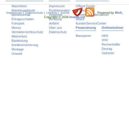
Maschinen
Impressum
Offene Fonds
Betriebsgebäude
Erstinformation
Fondspolicen
Impressum
|
Datenschutz
|
Lexikon
|
Suche
Powered by
IReS
,
Betriebsinhalt
Angebote
Trends und Alternativen
Copyright © 2026
Inveda.net
Ertragsschaden
Beratung
ebase
Fuhrpark
Anfahrt
KundenServiceCenter
Messe
Über uns
Finanzierung
Onlinerechner
Vermieterrechtsschutz
Datenschutz
Bausparen
HKD
Mietverlust
VHV
Bauleistung
Rechenhelfer
Kreditversicherung
Deurag
Montage
Uelzener
Umwelt