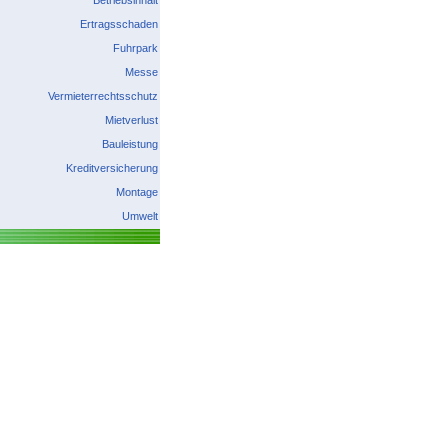
Betriebsinhalt
Ertragsschaden
Fuhrpark
Messe
Vermieterrechtsschutz
Mietverlust
Bauleistung
Kreditversicherung
Montage
Umwelt