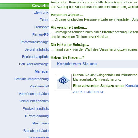
Ansprüche. Kommt es zu gerechtfertigten Ansprüchen, wir
Gewerbe
zur Klärung der Schadenshöhe unvermeidbar sein, werden 
Elektronik
Versichert werden...
... Organe juristischer Personen (Unternehmensleiter, Vors
Feuer
Transport
Als versichert gelten...
... Vermögensschäden nach einer Pflichtverletzung. Besond
Firmen-RS
an die einzelnen Risiken unverzichtbar.
Photovoltaikanlage
Die Höhe der Beiträge...
Berufshaftpflicht
... hängt stark von der Wahl des Versicherungszeitraum
Betriebshaftpflicht
Haben Sie Fragen...?
Kontaktieren Sie uns
Betr. Altersvorsorge
Manager
Nutzen Sie die Gelegenheit und informieren 
Betriebsunterbrechung
Managerhaftpflichtversicherung.
Bitte verwenden Sie dazu unser
Kontakt
Praxisausfall
zum Kontaktformular
Vermögensschäden
Vertrauensschäden
Produkthaftpflicht
IT-Versicherung
Maschinen
Betriebsgebäude