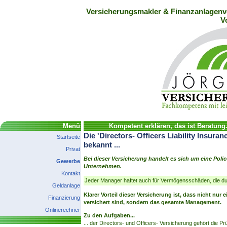
Versicherungsmakler & Finanzanlagenve
V
Menü
Kompetent erklären, das ist Beratung
Die 'Directors- Officers Liability Insura
Startseite
bekannt ...
Privat
Bei dieser Versicherung handelt es sich um eine Polic
Gewerbe
Unternehmen.
Kontakt
Jeder Manager haftet auch für Vermögensschäden, die d
Geldanlage
Klarer Vorteil dieser Versicherung ist, dass nicht nur
Finanzierung
versichert sind, sondern das gesamte Management.
Onlinerechner
Zu den Aufgaben...
... der Directors- und Officers- Versicherung gehört die Pr