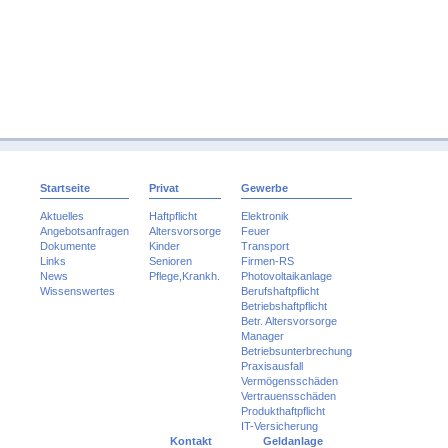
Startseite
Privat
Gewerbe
Aktuelles
Haftpflicht
Elektronik
Angebotsanfragen
Altersvorsorge
Feuer
Dokumente
Kinder
Transport
Links
Senioren
Firmen-RS
News
Pflege,Krankh.
Photovoltaikanlage
Wissenswertes
Berufshaftpflicht
Betriebshaftpflicht
Betr. Altersvorsorge
Manager
Betriebsunterbrechung
Praxisausfall
Vermögensschäden
Vertrauensschäden
Produkthaftpflicht
IT-Versicherung
Kontakt
Geldanlage