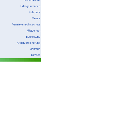
Betriebsinhalt
Ertragsschaden
Fuhrpark
Messe
Vermieterrechtsschutz
Mietverlust
Bauleistung
Kreditversicherung
Montage
Umwelt