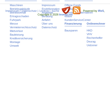
Maschinen
Impressum
Offene Fonds
Betriebsgebäude
Erstinformation
Fondspolicen
Impressum
|
Datenschutz
|
Lexikon
|
Suche
Powered by
IReS
,
Betriebsinhalt
Angebote
Trends und Alternativen
Copyright © 2026
Inveda.net
Ertragsschaden
Beratung
ebase
Fuhrpark
Anfahrt
KundenServiceCenter
Messe
Über uns
Finanzierung
Onlinerechner
Vermieterrechtsschutz
Datenschutz
Bausparen
HKD
Mietverlust
VHV
Bauleistung
Rechenhelfer
Kreditversicherung
Deurag
Montage
Uelzener
Umwelt