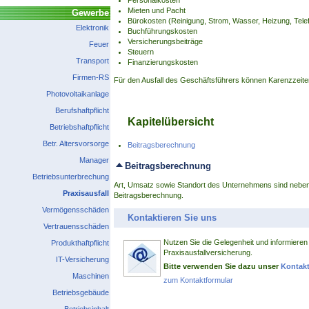
Personalkosten
Mieten und Pacht
Gewerbe
Bürokosten (Reinigung, Strom, Wasser, Heizung, Tele
Elektronik
Buchführungskosten
Versicherungsbeiträge
Feuer
Steuern
Transport
Finanzierungskosten
Firmen-RS
Für den Ausfall des Geschäftsführers können Karenzzeiten 
Photovoltaikanlage
Berufshaftpflicht
Kapitelübersicht
Betriebshaftpflicht
Betr. Altersvorsorge
Beitragsberechnung
Manager
Beitragsberechnung
Betriebsunterbrechung
Art, Umsatz sowie Standort des Unternehmens sind neben 
Praxisausfall
Beitragsberechnung.
Vermögensschäden
Kontaktieren Sie uns
Vertrauensschäden
Nutzen Sie die Gelegenheit und informieren 
Produkthaftpflicht
Praxisausfallversicherung.
IT-Versicherung
Bitte verwenden Sie dazu unser
Kontakt
Maschinen
zum Kontaktformular
Betriebsgebäude