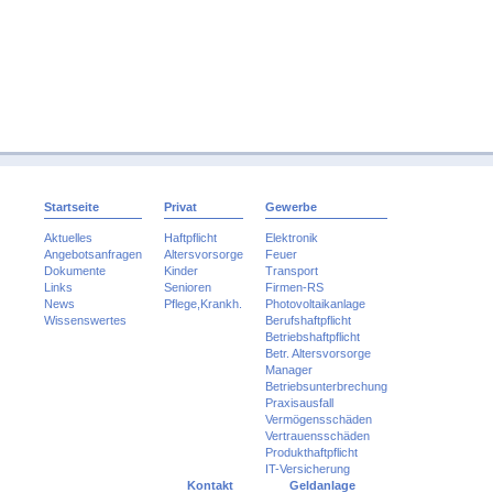
Startseite
Privat
Gewerbe
Aktuelles
Haftpflicht
Elektronik
Angebotsanfragen
Altersvorsorge
Feuer
Dokumente
Kinder
Transport
Links
Senioren
Firmen-RS
News
Pflege,Krankh.
Photovoltaikanlage
Wissenswertes
Berufshaftpflicht
Betriebshaftpflicht
Betr. Altersvorsorge
Manager
Betriebsunterbrechung
Praxisausfall
Vermögensschäden
Vertrauensschäden
Produkthaftpflicht
IT-Versicherung
Kontakt
Geldanlage