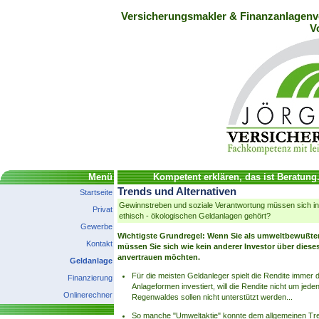
Versicherungsmakler & Finanzanlagenve
V
Menü
Kompetent erklären, das ist Beratung
Trends und Alternativen
Startseite
Gewinnstreben und soziale Verantwortung müssen sich in
Privat
ethisch - ökologischen Geldanlagen gehört?
Gewerbe
Wichtigste Grundregel: Wenn Sie als umweltbewußter 
Kontakt
müssen Sie sich wie kein anderer Investor über dies
anvertrauen möchten.
Geldanlage
Für die meisten Geldanleger spielt die Rendite immer 
Finanzierung
Anlageformen investiert, will die Rendite nicht um jede
Onlinerechner
Regenwaldes sollen nicht unterstützt werden...
So manche "Umweltaktie" konnte dem allgemeinen Tren