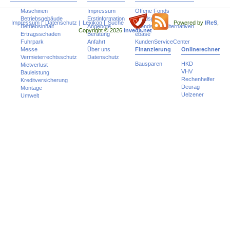
Maschinen
Impressum
Offene Fonds
Betriebsgebäude
Erstinformation
Fondspolicen
Impressum
|
Datenschutz
|
Lexikon
|
Suche
Powered by
IReS
,
Betriebsinhalt
Angebote
Trends und Alternativen
Copyright © 2026
Inveda.net
Ertragsschaden
Beratung
ebase
Fuhrpark
Anfahrt
KundenServiceCenter
Messe
Über uns
Finanzierung
Onlinerechner
Vermieterrechtsschutz
Datenschutz
Bausparen
HKD
Mietverlust
VHV
Bauleistung
Rechenhelfer
Kreditversicherung
Deurag
Montage
Uelzener
Umwelt