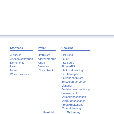
Startseite
Privat
Gewerbe
Aktuelles
Haftpflicht
Elektronik
Angebotsanfragen
Altersvorsorge
Feuer
Dokumente
Kinder
Transport
Links
Senioren
Firmen-RS
News
Pflege,Krankh.
Photovoltaikanlage
Wissenswertes
Berufshaftpflicht
Betriebshaftpflicht
Betr. Altersvorsorge
Manager
Betriebsunterbrechung
Praxisausfall
Vermögensschäden
Vertrauensschäden
Produkthaftpflicht
IT-Versicherung
Kontakt
Geldanlage