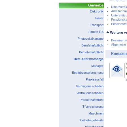
Gewerbe
Direktvers
Arbeitnehm
Elektronik
Unterstütz
Feuer
Pensionsk
Pensionsfo
Transport
Firmen-RS
Weitere w
Photovoltaikanlage
Besteueru
Allgemeine 
Berufshaftpflicht
Betriebshaftpflicht
Kontakti
Betr. Altersvorsorge
Manager
Betriebsunterbrechung
Praxisausfall
Vermögensschäden
Vertrauensschäden
Produkthaftpflicht
IT-Versicherung
Maschinen
Betriebsgebäude