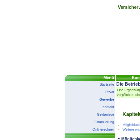
Versicher
Menü
Komp
Die Betrie
Startseite
Eine Ergänzung
Privat
verpflichtet, e
Gewerbe
Kontakt
Kapitel
Geldanlage
Finanzierung
Möglichkeit
Onlinerechner
Weitere wic
Möglichke