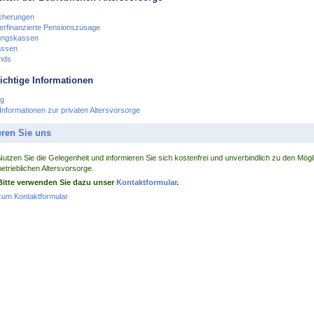
icherungen
erfinanzierte Pensionszusage
ungskassen
assen
nds
ichtige Informationen
ng
Informationen zur privaten Altersvorsorge
eren Sie uns
Nutzen Sie die Gelegenheit und informieren Sie sich kostenfrei und unverbindlich zu den Mögl
betrieblichen Altersvorsorge.
Bitte verwenden Sie dazu unser
Kontaktformular
.
zum Kontaktformular