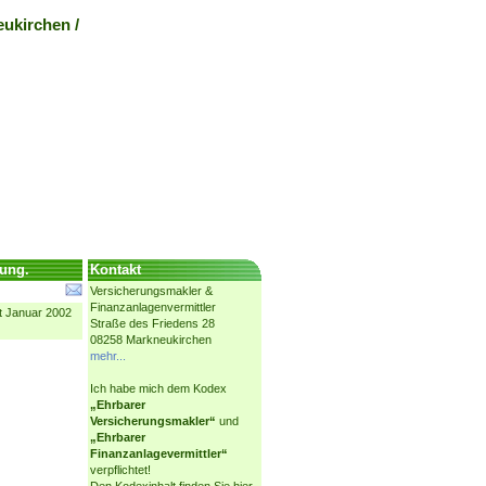
ukirchen /
uung.
Kontakt
Versicherungsmakler &
Finanzanlagenvermittler
it Januar 2002
Straße des Friedens 28
08258 Markneukirchen
mehr...
Ich habe mich dem Kodex
„Ehrbarer
Versicherungsmakler“
und
„Ehrbarer
Finanzanlagevermittler“
verpflichtet!