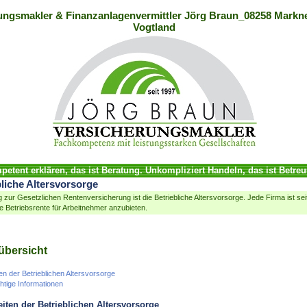
ungsmakler & Finanzanlagenvermittler Jörg Braun_08258 Markne
Vogtland
etent erklären, das ist Beratung. Unkompliziert Handeln, das ist Betre
bliche Altersvorsorge
 zur Gesetzlichen Rentenversicherung ist die Betriebliche Altersvorsorge. Jede Firma ist se
ine Betriebsrente für Arbeitnehmer anzubieten.
übersicht
en der Betrieblichen Altersvorsorge
htige Informationen
iten der Betrieblichen Altersvorsorge