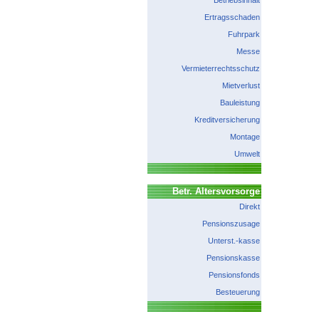
Betriebsinhalt
Ertragsschaden
Fuhrpark
Messe
Vermieterrechtsschutz
Mietverlust
Bauleistung
Kreditversicherung
Montage
Umwelt
Betr. Altersvorsorge
Direkt
Pensionszusage
Unterst.-kasse
Pensionskasse
Pensionsfonds
Besteuerung