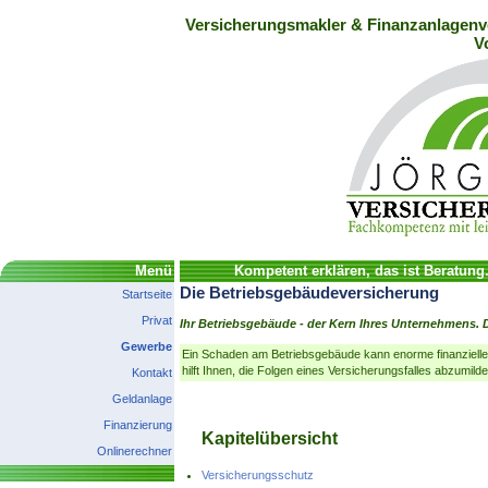
Versicherungsmakler & Finanzanlagenve
V
Menü
Kompetent erklären, das ist Beratung
Die Betriebsgebäudeversicherung
Startseite
Privat
Ihr Betriebsgebäude - der Kern Ihres Unternehmens. 
Gewerbe
Ein Schaden am Betriebsgebäude kann enorme finanzielle
hilft Ihnen, die Folgen eines Versicherungsfalles abzumilde
Kontakt
Geldanlage
Finanzierung
Kapitelübersicht
Onlinerechner
Versicherungsschutz