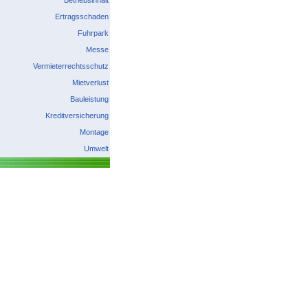
Betriebsinhalt
Ertragsschaden
Fuhrpark
Messe
Vermieterrechtsschutz
Mietverlust
Bauleistung
Kreditversicherung
Montage
Umwelt