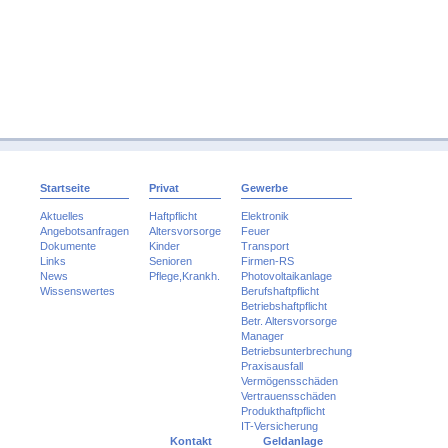
Startseite
Privat
Gewerbe
Aktuelles
Haftpflicht
Elektronik
Angebotsanfragen
Altersvorsorge
Feuer
Dokumente
Kinder
Transport
Links
Senioren
Firmen-RS
News
Pflege,Krankh.
Photovoltaikanlage
Wissenswertes
Berufshaftpflicht
Betriebshaftpflicht
Betr. Altersvorsorge
Manager
Betriebsunterbrechung
Praxisausfall
Vermögensschäden
Vertrauensschäden
Produkthaftpflicht
IT-Versicherung
Kontakt
Geldanlage