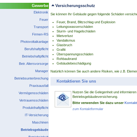
Gewerbe
Versicherungsschutz
Elektronik
Sie können Ihr Gebäude gegen folgende Schäden versich
Feuer
Feuer, Brand, Blitzschlag und Explosion
Leitungswasserschäden
Transport
Sturm- und Hagelschäden
Firmen-RS
Mietverlust
Vandalismus
Photovoltaikanlage
Glasbruch
Berufshaftpflicht
Grafiti
Überspannungsschäden
Betriebshaftpflicht
Rohbaubrand
Gebäudebeschädigung
Betr. Altersvorsorge
Manager
Natürlich können Sie auch andere Risiken, wie z.B. Eleme
Betriebsunterbrechung
Kontaktieren Sie uns
Praxisausfall
Nutzen Sie die Gelegenheit und informieren 
Vermögensschäden
Betriebsgebäudeversicherung.
Vertrauensschäden
Bitte verwenden Sie dazu unser
Kontakt
Produkthaftpflicht
zum Kontaktformular
IT-Versicherung
Maschinen
Betriebsgebäude