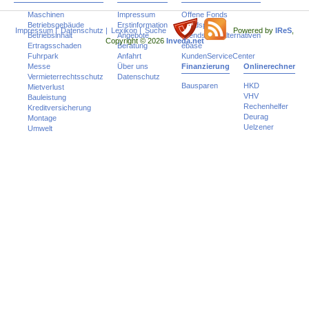
Maschinen
Impressum
Offene Fonds
Betriebsgebäude
Erstinformation
Fondspolicen
Impressum
|
Datenschutz
|
Lexikon
|
Suche
Powered by
IReS
,
Betriebsinhalt
Angebote
Trends und Alternativen
Copyright © 2026
Inveda.net
Ertragsschaden
Beratung
ebase
Fuhrpark
Anfahrt
KundenServiceCenter
Messe
Über uns
Finanzierung
Onlinerechner
Vermieterrechtsschutz
Datenschutz
Bausparen
HKD
Mietverlust
VHV
Bauleistung
Rechenhelfer
Kreditversicherung
Deurag
Montage
Uelzener
Umwelt