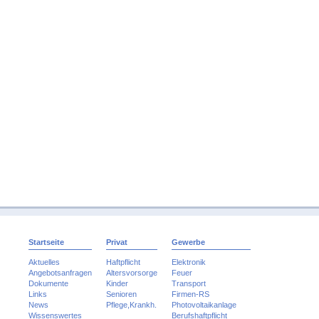
Startseite
Privat
Gewerbe
Aktuelles
Haftpflicht
Elektronik
Angebotsanfragen
Altersvorsorge
Feuer
Dokumente
Kinder
Transport
Links
Senioren
Firmen-RS
News
Pflege,Krankh.
Photovoltaikanlage
Wissenswertes
Berufshaftpflicht