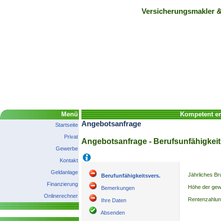
Versicherungsmakler &
Menü
Kompetent erk
Angebotsanfrage
Startseite
Privat
Angebotsanfrage - Berufsunfähigkei
Gewerbe
Hilfe
Kontakt
Geldanlage
Jährliches B
Berufunfähigkeitsvers.
Finanzierung
Höhe der gew
Bemerkungen
Onlinerechner
Rentenzahlung
Ihre Daten
Absenden