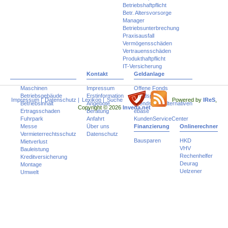
Betriebshaftpflicht
Betr. Altersvorsorge
Manager
Betriebsunterbrechung
Praxisausfall
Vermögensschäden
Vertrauensschäden
Produkthaftpflicht
IT-Versicherung
Kontakt
Geldanlage
Maschinen
Impressum
Offene Fonds
Betriebsgebäude
Erstinformation
Fondspolicen
Impressum
|
Datenschutz
|
Lexikon
|
Suche
Powered by
IReS
,
Betriebsinhalt
Angebote
Trends und Alternativen
Copyright © 2026
Inveda.net
Ertragsschaden
Beratung
ebase
Fuhrpark
Anfahrt
KundenServiceCenter
Messe
Über uns
Finanzierung
Onlinerechner
Vermieterrechtsschutz
Datenschutz
Bausparen
HKD
Mietverlust
VHV
Bauleistung
Rechenhelfer
Kreditversicherung
Deurag
Montage
Uelzener
Umwelt