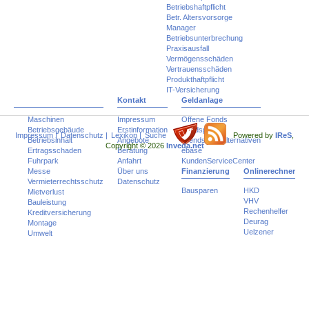
Betriebshaftpflicht
Betr. Altersvorsorge
Manager
Betriebsunterbrechung
Praxisausfall
Vermögensschäden
Vertrauensschäden
Produkthaftpflicht
IT-Versicherung
Kontakt
Geldanlage
Maschinen
Impressum
Offene Fonds
Betriebsgebäude
Erstinformation
Fondspolicen
Impressum
|
Datenschutz
|
Lexikon
|
Suche
Powered by
IReS
,
Betriebsinhalt
Angebote
Trends und Alternativen
Copyright © 2026
Inveda.net
Ertragsschaden
Beratung
ebase
Fuhrpark
Anfahrt
KundenServiceCenter
Messe
Über uns
Finanzierung
Onlinerechner
Vermieterrechtsschutz
Datenschutz
Bausparen
HKD
Mietverlust
VHV
Bauleistung
Rechenhelfer
Kreditversicherung
Deurag
Montage
Uelzener
Umwelt