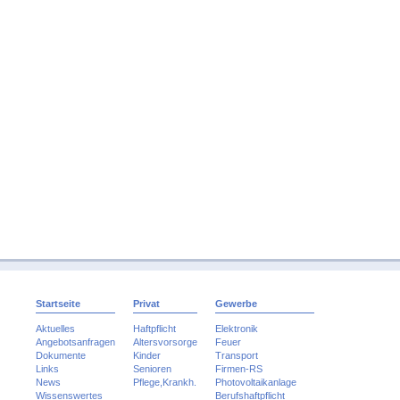
Startseite
Privat
Gewerbe
Aktuelles
Haftpflicht
Elektronik
Angebotsanfragen
Altersvorsorge
Feuer
Dokumente
Kinder
Transport
Links
Senioren
Firmen-RS
News
Pflege,Krankh.
Photovoltaikanlage
Wissenswertes
Berufshaftpflicht