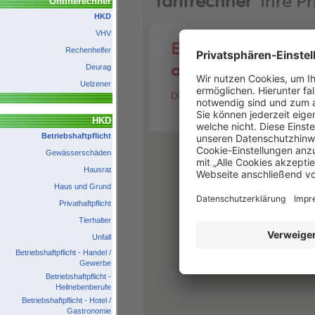
Onlinerechner
HKD
VHV
Rechenhelfer
Deurag
Uelzener
HKD
Betriebshaftpflicht
Gewässerschäden
Hausrat
Haus und Grund
Privathaftpflicht
Tierhalter
Unfall
Betriebshaftpflicht - Handel /
Gewerbe
Betriebshaftpflicht -
Heilnebenberufe
Betriebshaftpflicht - Hotel /
Gastronomie