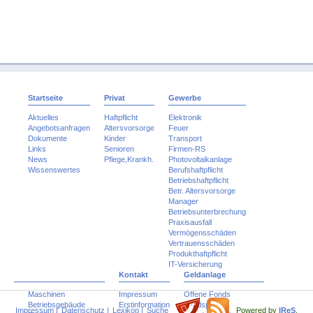
Startseite
Privat
Gewerbe
Aktuelles
Haftpflicht
Elektronik
Angebotsanfragen
Altersvorsorge
Feuer
Dokumente
Kinder
Transport
Links
Senioren
Firmen-RS
News
Pflege,Krankh.
Photovoltaikanlage
Wissenswertes
Berufshaftpflicht
Betriebshaftpflicht
Betr. Altersvorsorge
Manager
Betriebsunterbrechung
Praxisausfall
Vermögensschäden
Vertrauensschäden
Produkthaftpflicht
IT-Versicherung
Kontakt
Geldanlage
Maschinen
Impressum
Offene Fonds
Betriebsgebäude
Erstinformation
Fondspolicen
Impressum
|
Datenschutz
|
Lexikon
|
Suche
Powered by
IReS
,