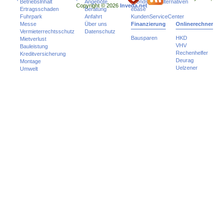
Betriebsinhalt
Angebote
Trends und Alternativen
Copyright © 2026
Inveda.net
Ertragsschaden
Beratung
ebase
Fuhrpark
Anfahrt
KundenServiceCenter
Messe
Über uns
Finanzierung
Onlinerechner
Vermieterrechtsschutz
Datenschutz
Bausparen
HKD
Mietverlust
VHV
Bauleistung
Rechenhelfer
Kreditversicherung
Deurag
Montage
Uelzener
Umwelt