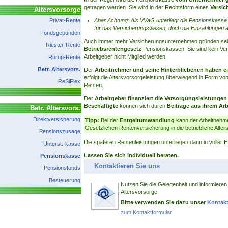
getragen werden. Sie wird in der Rechtsform eines
Versic
Altersvorsorge
Privat-Rente
Aber Achtung: Als VVaG unterliegt die Pensionskass
für das Versicherungswesen, doch die Einzahlungen a
Fondsgebunden
Auch immer mehr Versicherungsunternehmen gründen seit 
Riester-Rente
Betriebsrentengesetz
Pensionskassen. Sie sind kein Ver
Arbeitgeber nicht Mitglied werden.
Rürup-Rente
Betr. Altersvors.
Der
Arbeitnehmer und seine Hinterbliebenen haben e
erfolgt die Altersvorsorgeleistung überwiegend in Form vo
ReSiFlex
Renten.
Der
Arbeitgeber finanziert die Versorgungsleistunge
Beschäftigte
können sich durch
Beiträge aus ihrem Arb
Betr. Altersvors.
Direktversicherung
Tipp:
Bei der
Entgeltumwandlung
kann der Arbeitnehm
Gesetzlichen Rentenversicherung in die betriebliche Alte
Pensionszusage
Die späteren Rentenleistungen unterliegen dann in voller 
Unterst.-kasse
Lassen Sie sich individuell beraten.
Pensionskasse
Kontaktieren Sie uns
Pensionsfonds
Besteuerung
Nutzen Sie die Gelegenheit und informieren 
Altersvorsorge.
Bitte verwenden Sie dazu unser
Kontakt
zum Kontaktformular