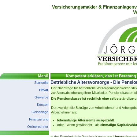
Versicherungsmakler & Finanzanlagenve
V
Menü
Kompetent erklären, das ist Beratung
Betriebliche Altersvorsorge - Die Pensi
Startseite
Der Nachfrage für betriebliche Vorsorgemöglichkeiten stei
Privat
zur Altersabsicherung ihrer Mitarbeiter Pensionskassen ei
Gewerbe
Die Pensionskasse ist rechtlich eine selbstständige u
Kontakt
Dort werden die Beiträge von Arbeitnehmer und Arbeitgeber
Geldanlage
Arbeitnehmer als:
Finanzierung
lebenslange Altersrente ausgezahlt
oder - wenn gewünscht - als
einmalige Kapitalzahl
Onlinerechner
In der Regel wird die Pensionskasse
vom Unternehmer 