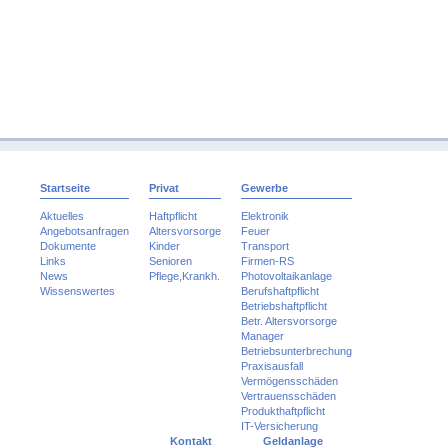
Startseite
Privat
Gewerbe
Aktuelles
Haftpflicht
Elektronik
Angebotsanfragen
Altersvorsorge
Feuer
Dokumente
Kinder
Transport
Links
Senioren
Firmen-RS
News
Pflege,Krankh.
Photovoltaikanlage
Wissenswertes
Berufshaftpflicht
Betriebshaftpflicht
Betr. Altersvorsorge
Manager
Betriebsunterbrechung
Praxisausfall
Vermögensschäden
Vertrauensschäden
Produkthaftpflicht
IT-Versicherung
Kontakt
Geldanlage