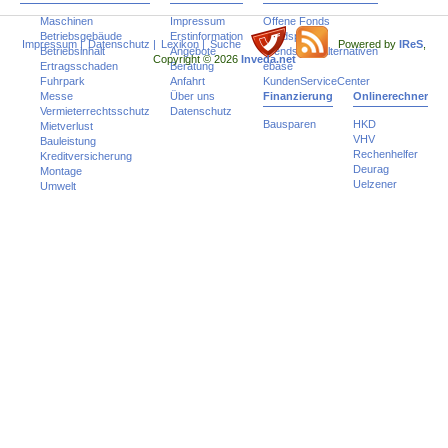
Maschinen
Impressum
Offene Fonds
Betriebsgebäude
Erstinformation
Fondspolicen
Impressum
|
Datenschutz
|
Lexikon
|
Suche
Powered by
IReS
,
Betriebsinhalt
Angebote
Trends und Alternativen
Copyright © 2026
Inveda.net
Ertragsschaden
Beratung
ebase
Fuhrpark
Anfahrt
KundenServiceCenter
Messe
Über uns
Finanzierung
Onlinerechner
Vermieterrechtsschutz
Datenschutz
Bausparen
HKD
Mietverlust
VHV
Bauleistung
Rechenhelfer
Kreditversicherung
Deurag
Montage
Uelzener
Umwelt