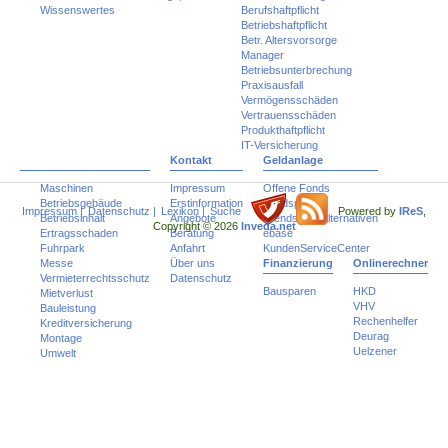
Wissenswertes
Berufshaftpflicht
Betriebshaftpflicht
Betr. Altersvorsorge
Manager
Betriebsunterbrechung
Praxisausfall
Vermögensschäden
Vertrauensschäden
Produkthaftpflicht
IT-Versicherung
Kontakt
Geldanlage
Maschinen
Impressum
Offene Fonds
Betriebsgebäude
Erstinformation
Fondspolicen
Impressum
|
Datenschutz
|
Lexikon
|
Suche
Powered by
IReS
,
Betriebsinhalt
Angebote
Trends und Alternativen
Copyright © 2026
Inveda.net
Ertragsschaden
Beratung
ebase
Fuhrpark
Anfahrt
KundenServiceCenter
Messe
Über uns
Finanzierung
Onlinerechner
Vermieterrechtsschutz
Datenschutz
Bausparen
HKD
Mietverlust
VHV
Bauleistung
Rechenhelfer
Kreditversicherung
Deurag
Montage
Uelzener
Umwelt