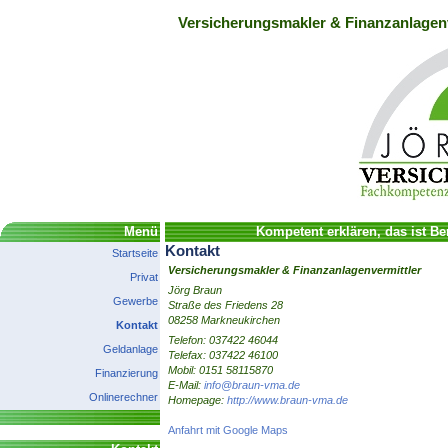
Versicherungsmakler & Finanzanlagenv
Menü
Kompetent erklären, das ist Be
Kontakt
Startseite
Versicherungsmakler & Finanzanlagenvermittler
Privat
Jörg Braun
Gewerbe
Straße des Friedens 28
08258 Markneukirchen
Kontakt
Telefon: 037422 46044
Geldanlage
Telefax: 037422 46100
Mobil: 0151 58115870
Finanzierung
E-Mail:
info@braun-vma.de
Onlinerechner
Homepage:
http://www.braun-vma.de
Anfahrt mit Google Maps