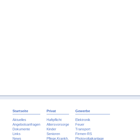
Startseite
Privat
Gewerbe
Aktuelles
Haftpflicht
Elektronik
Angebotsanfragen
Altersvorsorge
Feuer
Dokumente
Kinder
Transport
Links
Senioren
Firmen-RS
News
Pflege,Krankh.
Photovoltaikanlage