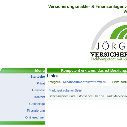
Versicherungsmakler & Finanzanlagenve
V
Menü
Kompetent erklären, das ist Beratung
Links
Startseite
Kategorie:
Alle
/
Instrumentalwettbewerb
Links sort
Privat
Gewerbe
Markneukirchener Seiten
Sehenswertes und Historisches über die Stadt Markneuk
Kontakt
Geldanlage
Finanzierung
Onlinerechner