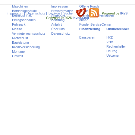
Maschinen
Impressum
Offene Fonds
Betriebsgebäude
Erstinformation
Fondspolicen
Impressum
|
Datenschutz
|
Lexikon
|
Suche
Powered by
IReS
,
Betriebsinhalt
Angebote
Trends und Alternativen
Copyright © 2026
Inveda.net
Ertragsschaden
Beratung
ebase
Fuhrpark
Anfahrt
KundenServiceCenter
Messe
Über uns
Finanzierung
Onlinerechner
Vermieterrechtsschutz
Datenschutz
Bausparen
HKD
Mietverlust
VHV
Bauleistung
Rechenhelfer
Kreditversicherung
Deurag
Montage
Uelzener
Umwelt