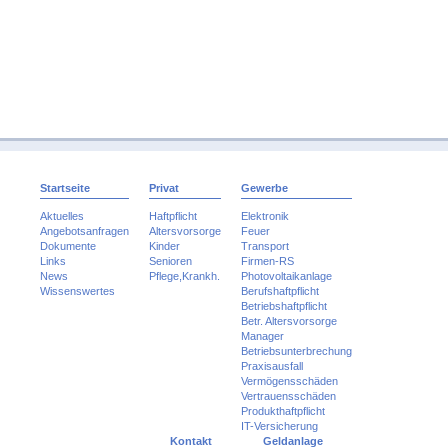
Startseite
Privat
Gewerbe
Aktuelles
Haftpflicht
Elektronik
Angebotsanfragen
Altersvorsorge
Feuer
Dokumente
Kinder
Transport
Links
Senioren
Firmen-RS
News
Pflege,Krankh.
Photovoltaikanlage
Wissenswertes
Berufshaftpflicht
Betriebshaftpflicht
Betr. Altersvorsorge
Manager
Betriebsunterbrechung
Praxisausfall
Vermögensschäden
Vertrauensschäden
Produkthaftpflicht
IT-Versicherung
Kontakt
Geldanlage