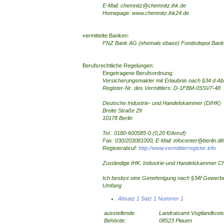
E-Mail: chemnitz@chemnitz.ihk.de
Homepage: www.chemnitz.ihk24.de
vermittelte Banken:
FNZ Bank AG (ehemals ebase) Fondsdepot Ba
Berufsrechtliche Regelungen:
Eingetragene Berufsordnung:
Versicherungsmakler mit Erlaubnis nach §34 d A
Register-Nr. des Vermittlers: D-1FBM-0SSV7-48
Deutsche Industrie- und Handelskammer (DIHK)
Breite Straße 29
10178 Berlin
Tel.: 0180-600585-0 (0,20 €/Anruf)
Fax: 030/203081000, E-Mail: infocenter@berlin.di
Registerabruf:
http://www.vermittlerregister.info
Zuständige IHK: Industrie-und Handelskammer C
Ich besitze eine Genehmigung nach §34f Gewerb
Umfang
Absatz 1 Satz 1 Nummer 1
ausstellende
Landratsamt Vogtlandkrei
Behörde:
08523 Plauen