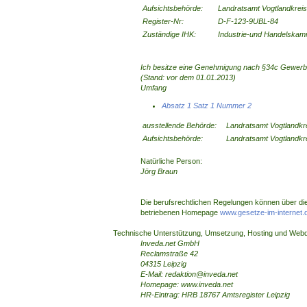
Aufsichtsbehörde:
Landratsamt Vogtlandkreis
Register-Nr:
D-F-123-9UBL-84
Zuständige IHK:
Industrie-und Handelska
Ich besitze eine Genehmigung nach §34c Gewer
(Stand: vor dem 01.01.2013)
Umfang
Absatz 1 Satz 1 Nummer 2
ausstellende Behörde:
Landratsamt Vogtlandkre
Aufsichtsbehörde:
Landratsamt Vogtlandkre
Natürliche Person:
Jörg Braun
Die berufsrechtlichen Regelungen können über di
betriebenen Homepage
www.gesetze-im-internet.
Technische Unterstützung, Umsetzung, Hosting und Web
Inveda.net GmbH
Reclamstraße 42
04315 Leipzig
E-Mail: redaktion@inveda.net
Homepage: www.inveda.net
HR-Eintrag: HRB 18767 Amtsregister Leipzig