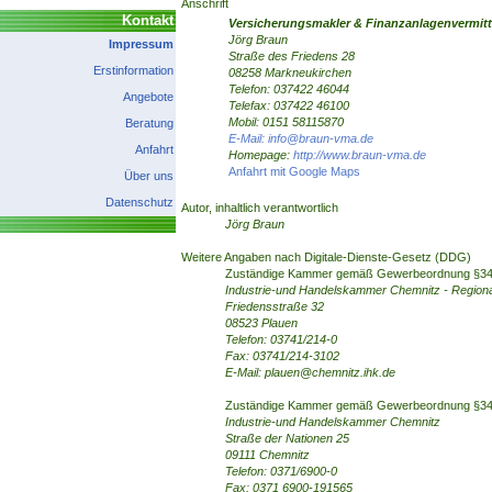
Anschrift
Kontakt
Versicherungsmakler & Finanzanlagenvermitt
Jörg Braun
Impressum
Straße des Friedens 28
Erstinformation
08258 Markneukirchen
Telefon: 037422 46044
Angebote
Telefax: 037422 46100
Mobil: 0151 58115870
Beratung
E-Mail: info@braun-vma.de
Anfahrt
Homepage:
http://www.braun-vma.de
Anfahrt mit Google Maps
Über uns
Datenschutz
Autor, inhaltlich verantwortlich
Jörg Braun
Weitere Angaben nach Digitale-Dienste-Gesetz (DDG)
Zuständige Kammer gemäß Gewerbeordnung §34
Industrie-und Handelskammer Chemnitz - Region
Friedensstraße 32
08523 Plauen
Telefon: 03741/214-0
Fax: 03741/214-3102
E-Mail: plauen@chemnitz.ihk.de
Zuständige Kammer gemäß Gewerbeordnung §34 
Industrie-und Handelskammer Chemnitz
Straße der Nationen 25
09111 Chemnitz
Telefon: 0371/6900-0
Fax: 0371 6900-191565