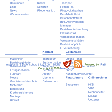
Dokumente
Kinder
Transport
Links
Senioren
Firmen-RS
News
Pflege,Krankh.
Photovoltaikanlage
Wissenswertes
Berufshaftpflicht
Betriebshaftpflicht
Betr. Altersvorsorge
Manager
Betriebsunterbrechung
Praxisausfall
Vermögensschäden
Vertrauensschäden
Produkthaftpflicht
IT-Versicherung
Kontakt
Geldanlage
Maschinen
Impressum
Offene Fonds
Betriebsgebäude
Erstinformation
Fondspolicen
Impressum
|
Datenschutz
|
Lexikon
|
Suche
Powered by
IReS
,
Betriebsinhalt
Angebote
Trends und Alternativen
Copyright © 2026
Inveda.net
Ertragsschaden
Beratung
ebase
Fuhrpark
Anfahrt
KundenServiceCenter
Messe
Über uns
Finanzierung
Onlinerechner
Vermieterrechtsschutz
Datenschutz
Bausparen
HKD
Mietverlust
VHV
Bauleistung
Rechenhelfer
Kreditversicherung
Deurag
Montage
Uelzener
Umwelt