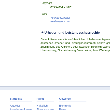
Copyright
Inveda.net GmbH
Bilder
Yvonne Kuschel
freeimages.com
Urheber- und Leistungsschutzrechte
Die auf dieser Website veröffentlichten Inhalte unterlie
deutschen Urheber- und Leistungsschutzrecht nicht zugela
Zustimmung des Anbieters oder jeweiligen Rechteinhabers. D
Übersetzung, Einspeicherung, Verarbeitung bzw. Wiederga
Startseite
Privat
Gewerbe
Aktuelles
Haftpflicht
Elektronik
Angebotsanfragen
Altersvorsorge
Feuer