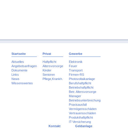
Startseite
Privat
Gewerbe
Aktuelles
Haftpflicht
Elektronik
Angebotsanfragen
Altersvorsorge
Feuer
Dokumente
Kinder
Transport
Links
Senioren
Firmen-RS
News
Pflege,Krankh.
Photovoltaikanlage
Wissenswertes
Berufshaftpflicht
Betriebshaftpflicht
Betr. Altersvorsorge
Manager
Betriebsunterbrechung
Praxisausfall
Vermögensschäden
Vertrauensschäden
Produkthaftpflicht
IT-Versicherung
Kontakt
Geldanlage