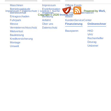
Maschinen
Impressum
Offene Fonds
Betriebsgebäude
Erstinformation
Fondspolicen
Impressum
|
Datenschutz
|
Lexikon
|
Suche
Powered by
IReS
,
Betriebsinhalt
Angebote
Trends und Alternativen
Copyright © 2026
Inveda.net
Ertragsschaden
Beratung
ebase
Fuhrpark
Anfahrt
KundenServiceCenter
Messe
Über uns
Finanzierung
Onlinerechner
Vermieterrechtsschutz
Datenschutz
Bausparen
HKD
Mietverlust
VHV
Bauleistung
Rechenhelfer
Kreditversicherung
Deurag
Montage
Uelzener
Umwelt