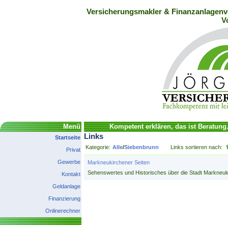
Versicherungsmakler & Finanzanlagenve
V
Menü
Kompetent erklären, das ist Beratung
Links
Startseite
Kategorie:
Alle
/
Siebenbrunn
Links sortieren nach:
Privat
Gewerbe
Markneukirchener Seiten
Sehenswertes und Historisches über die Stadt Markneuk
Kontakt
Geldanlage
Finanzierung
Onlinerechner