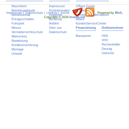
Maschinen
Impressum
Offene Fonds
Betriebsgebäude
Erstinformation
Fondspolicen
Impressum
|
Datenschutz
|
Lexikon
|
Suche
Powered by
IReS
,
Betriebsinhalt
Angebote
Trends und Alternativen
Copyright © 2026
Inveda.net
Ertragsschaden
Beratung
ebase
Fuhrpark
Anfahrt
KundenServiceCenter
Messe
Über uns
Finanzierung
Onlinerechner
Vermieterrechtsschutz
Datenschutz
Bausparen
HKD
Mietverlust
VHV
Bauleistung
Rechenhelfer
Kreditversicherung
Deurag
Montage
Uelzener
Umwelt