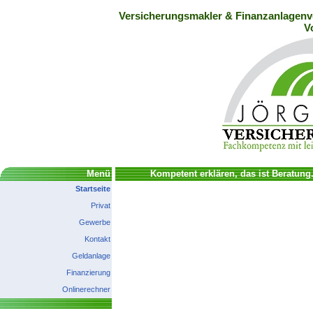
Versicherungsmakler & Finanzanlagenve
V
Menü
Kompetent erklären, das ist Beratung
Startseite
Privat
Gewerbe
Kontakt
Geldanlage
Finanzierung
Onlinerechner