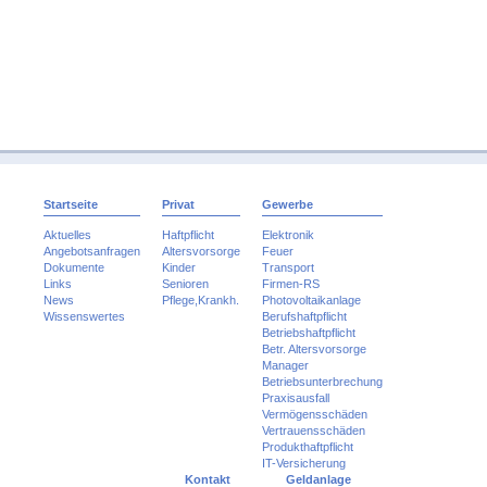
Startseite
Privat
Gewerbe
Aktuelles
Haftpflicht
Elektronik
Angebotsanfragen
Altersvorsorge
Feuer
Dokumente
Kinder
Transport
Links
Senioren
Firmen-RS
News
Pflege,Krankh.
Photovoltaikanlage
Wissenswertes
Berufshaftpflicht
Betriebshaftpflicht
Betr. Altersvorsorge
Manager
Betriebsunterbrechung
Praxisausfall
Vermögensschäden
Vertrauensschäden
Produkthaftpflicht
IT-Versicherung
Kontakt
Geldanlage