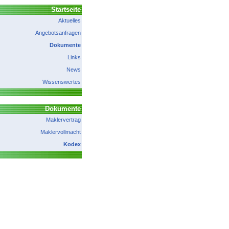
Startseite
Aktuelles
Angebotsanfragen
Dokumente
Links
News
Wissenswertes
Dokumente
Maklervertrag
Maklervollmacht
Kodex