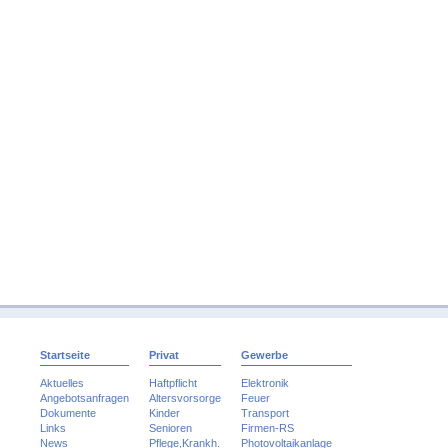
Startseite
Privat
Gewerbe
Aktuelles
Haftpflicht
Elektronik
Angebotsanfragen
Altersvorsorge
Feuer
Dokumente
Kinder
Transport
Links
Senioren
Firmen-RS
News
Pflege,Krankh.
Photovoltaikanlage