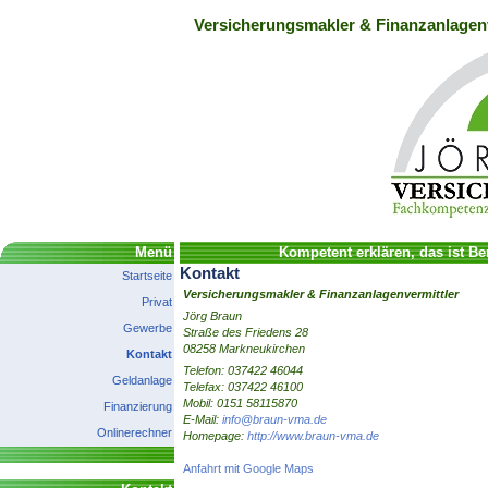
Versicherungsmakler & Finanzanlagenv
Menü
Kompetent erklären, das ist Be
Kontakt
Startseite
Versicherungsmakler & Finanzanlagenvermittler
Privat
Jörg Braun
Gewerbe
Straße des Friedens 28
08258 Markneukirchen
Kontakt
Telefon: 037422 46044
Geldanlage
Telefax: 037422 46100
Mobil: 0151 58115870
Finanzierung
E-Mail:
info@braun-vma.de
Onlinerechner
Homepage:
http://www.braun-vma.de
Anfahrt mit Google Maps