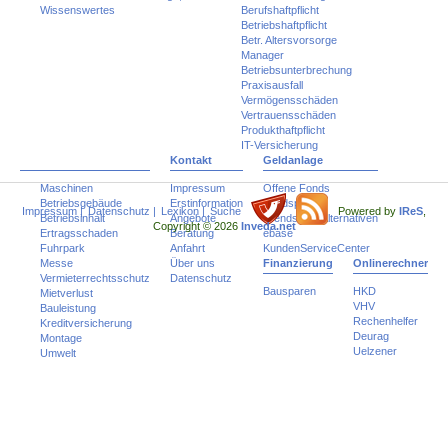
Wissenswertes
Berufshaftpflicht
Betriebshaftpflicht
Betr. Altersvorsorge
Manager
Betriebsunterbrechung
Praxisausfall
Vermögensschäden
Vertrauensschäden
Produkthaftpflicht
IT-Versicherung
Kontakt
Geldanlage
Maschinen
Impressum
Offene Fonds
Betriebsgebäude
Erstinformation
Fondspolicen
Impressum
|
Datenschutz
|
Lexikon
|
Suche
Powered by
IReS
,
Betriebsinhalt
Angebote
Trends und Alternativen
Copyright © 2026
Inveda.net
Ertragsschaden
Beratung
ebase
Fuhrpark
Anfahrt
KundenServiceCenter
Messe
Über uns
Finanzierung
Onlinerechner
Vermieterrechtsschutz
Datenschutz
Bausparen
HKD
Mietverlust
VHV
Bauleistung
Rechenhelfer
Kreditversicherung
Deurag
Montage
Uelzener
Umwelt