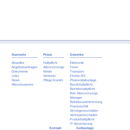
Startseite
Privat
Gewerbe
Aktuelles
Haftpflicht
Elektronik
Angebotsanfragen
Altersvorsorge
Feuer
Dokumente
Kinder
Transport
Links
Senioren
Firmen-RS
News
Pflege,Krankh.
Photovoltaikanlage
Wissenswertes
Berufshaftpflicht
Betriebshaftpflicht
Betr. Altersvorsorge
Manager
Betriebsunterbrechung
Praxisausfall
Vermögensschäden
Vertrauensschäden
Produkthaftpflicht
IT-Versicherung
Kontakt
Geldanlage