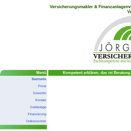
Versicherungsmakler & Finanzanlagenve
V
Menü
Kompetent erklären, das ist Beratung
Startseite
Privat
Gewerbe
Kontakt
Geldanlage
Finanzierung
Onlinerechner