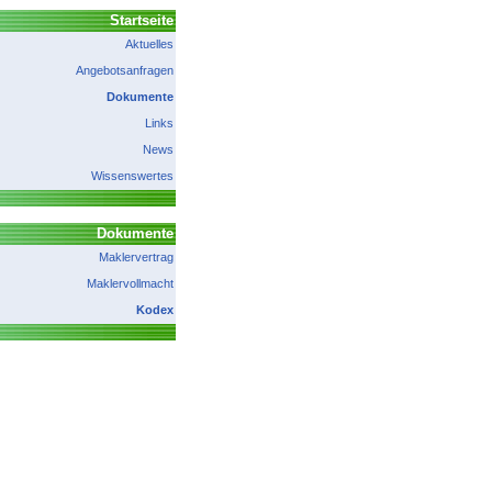
Startseite
Aktuelles
Angebotsanfragen
Dokumente
Links
News
Wissenswertes
Dokumente
Maklervertrag
Maklervollmacht
Kodex