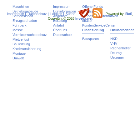
Maschinen
Impressum
Offene Fonds
Betriebsgebäude
Erstinformation
Fondspolicen
Impressum
|
Datenschutz
|
Lexikon
|
Suche
Powered by
IReS
,
Betriebsinhalt
Angebote
Trends und Alternativen
Copyright © 2026
Inveda.net
Ertragsschaden
Beratung
ebase
Fuhrpark
Anfahrt
KundenServiceCenter
Messe
Über uns
Finanzierung
Onlinerechner
Vermieterrechtsschutz
Datenschutz
Bausparen
HKD
Mietverlust
VHV
Bauleistung
Rechenhelfer
Kreditversicherung
Deurag
Montage
Uelzener
Umwelt