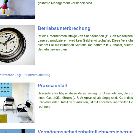
gesamte Management versichert sind.
Betriebsunterbrechung
Ist ein Unternehmen infolge von Sachschäden (z.B. an Maschinen),
Lage zu produzieren, wird kein Geld erwirtschaftet. Diese Versiche
diesem Fall die laufenden Kosten! Das betrifft z.B. Gehälter, Mieten
Betriebsgewinn uvm.
nterbrechung
:
Feuerversicherung
Praxisausfall
Besonders wichtig ist diese Versicherung für Unternehmen, die von
eines Geschäftsführers (z.B. Arztpraxis) abhängig sind. Kann die
Krankheit oder Unfall nicht arbeiten, ist mit enormen finanziellen 
rechnen!
Vermögensschadenhaftpflichtversicheru