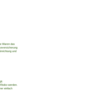
hre Waren das
e­versicherung
Einrichtung und
gt.
 Risiko werden.
mer einfach