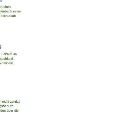
Versehen
Datenbank eines
ürlich auch
g
 Einkauf, im
utschland
kriminelle
nicht zuletzt
ngsschutz
äden über die