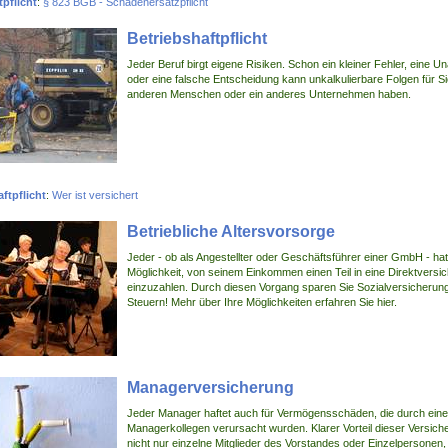
pflicht
:
§ 823 BGB - Schadenersatzpflicht
Betriebshaftpflicht
Jeder Beruf birgt eigene Risiken. Schon ein kleiner Fehler, eine U
oder eine falsche Entscheidung kann unkalkulierbare Folgen für Si
anderen Menschen oder ein anderes Unternehmen haben.
ftpflicht
:
Wer ist versichert
Betriebliche Altersvorsorge
Jeder - ob als Angestellter oder Geschäftsführer einer GmbH - hat
Möglichkeit, von seinem Einkommen einen Teil in eine Direktversi
einzuzahlen. Durch diesen Vorgang sparen Sie Sozialversicheru
Steuern! Mehr über Ihre Möglichkeiten erfahren Sie hier.
Managerversicherung
Jeder Manager haftet auch für Vermögensschäden, die durch ein
Managerkollegen verursacht wurden. Klarer Vorteil dieser Versiche
nicht nur einzelne Mitglieder des Vorstandes oder Einzelpersonen