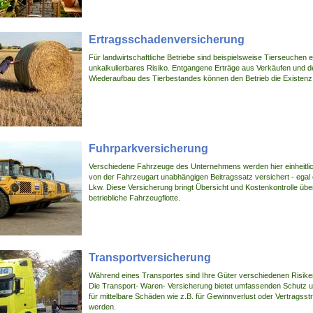
Ertragsschadenversicherung
Für landwirtschaftliche Betriebe sind beispielsweise Tierseuchen e
unkalkulierbares Risiko. Entgangene Erträge aus Verkäufen und d
Wiederaufbau des Tierbestandes können den Betrieb die Existenz
Fuhrparkversicherung
Verschiedene Fahrzeuge des Unternehmens werden hier einheitlic
von der Fahrzeugart unabhängigen Beitragssatz versichert - egal
Lkw. Diese Versicherung bringt Übersicht und Kostenkontrolle übe
betriebliche Fahrzeugflotte.
Transportversicherung
Während eines Transportes sind Ihre Güter verschiedenen Risike
Die Transport- Waren- Versicherung bietet umfassenden Schutz 
für mittelbare Schäden wie z.B. für Gewinnverlust oder Vertragsst
werden.