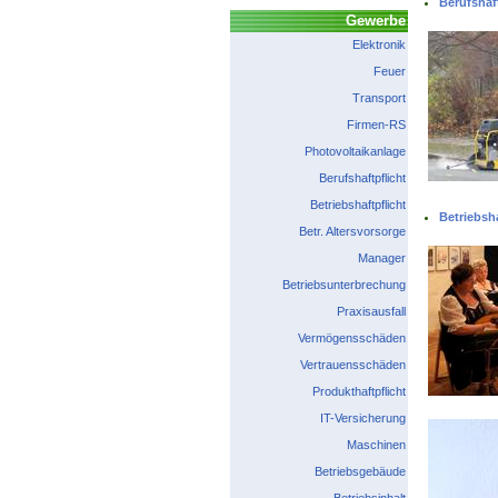
Berufshaft
Gewerbe
Elektronik
Feuer
Transport
Firmen-RS
Photovoltaikanlage
Berufshaftpflicht
Betriebshaftpflicht
Betriebsha
Betr. Altersvorsorge
Manager
Betriebsunterbrechung
Praxisausfall
Vermögensschäden
Vertrauensschäden
Produkthaftpflicht
IT-Versicherung
Maschinen
Betriebsgebäude