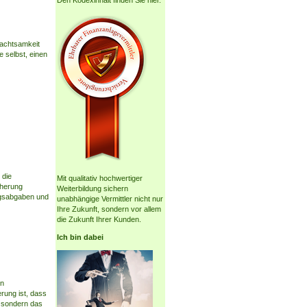
Den Kodexinhalt finden Sie hier.
nachtsamkeit
e selbst, einen
 die
Mit qualitativ hochwertiger
cherung
Weiterbildung sichern
ngsabgaben und
unabhängige Vermittler nicht nur
Ihre Zukunft, sondern vor allem
die Zukunft Ihrer Kunden.
Ich bin dabei
en
rung ist, dass
, sondern das