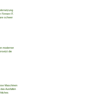
e Vernetzung
r Firmen-IT.
ware schwer
von moderner
rsetzt die
iese Maschinen
das Ausfallen
hliches