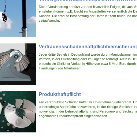
Diese Versicherung schützt vor den finanziellen Folgen, die aus 
entstehen können; z.B. löscht ein Angestellter versehentlich die 
Kunden. Die erneute Beschaffung der Daten ist sehr teuer und nat
zeitaufwendig.
Vertrauensschadenhaftpflichtversicherun
Jeder dritte Betrieb in Deutschland wurde durch Manipulationen im
Vertrieb, in der Buchhaltung oder im Lager beschädigt. Allein in De
entsteht ein jährlicher Verlust in Höhe von etwa 6 Mrd. Euro durch 
Handlungen von Mitarbeitern.
Produkthaftpflicht
Für verschuldete Schäden haftet Ihr Unternehmen unbegrenzt. Um 
unberechtigte Ansprüche abzuwehren, ist der richtige Versicheru
notwendig. In der Betriebshaftpflicht sind Personen- und Sachsch
sogenannte Produkthaftpflicht eingeschlossen.