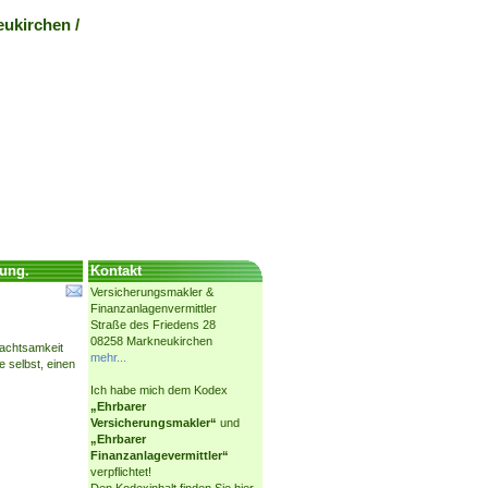
ukirchen /
uung.
Kontakt
Versicherungsmakler &
Finanzanlagenvermittler
Straße des Friedens 28
08258 Markneukirchen
nachtsamkeit
mehr...
e selbst, einen
Ich habe mich dem Kodex
„Ehrbarer
Versicherungsmakler“
und
„Ehrbarer
Finanzanlagevermittler“
verpflichtet!