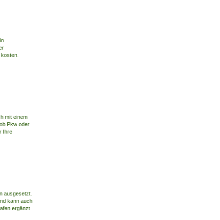
in
er
 kosten.
h mit einem
 ob Pkw oder
r Ihre
n ausgesetzt.
und kann auch
rafen ergänzt