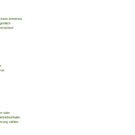
n kann immense
gentlich
ersichert.
r
von
en oder
etriebsinhalts-
herung zählen