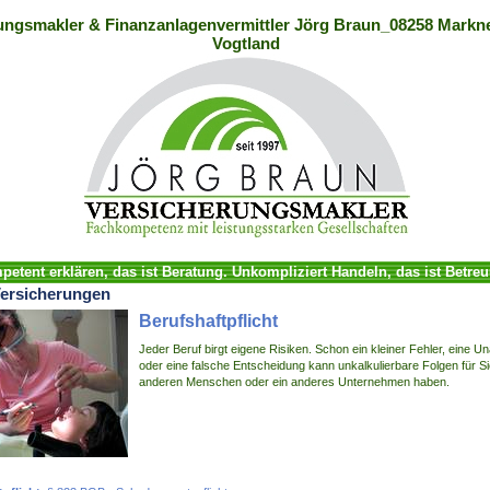
ungsmakler & Finanzanlagenvermittler Jörg Braun_08258 Markne
Vogtland
etent erklären, das ist Beratung. Unkompliziert Handeln, das ist Betre
ersicherungen
Berufshaftpflicht
Jeder Beruf birgt eigene Risiken. Schon ein kleiner Fehler, eine U
oder eine falsche Entscheidung kann unkalkulierbare Folgen für Si
anderen Menschen oder ein anderes Unternehmen haben.