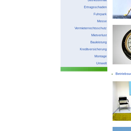
Betriebsinhalt
Ertragsschaden
Fuhrpark
Messe
Vermieterrechtsschutz
Mietverlust
Bauleistung
Kreditversicherung
Montage
Umwelt
Betriebsu