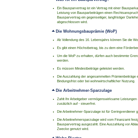
Ein Bausparvertrag ist ein Vertrag mit einer Bauspa
Leistung von Bausparbeiträgen einen Rechtsanspruch a
Bausparvertrag ein gegenseitiger, langfristiger Darl
abgeschlossen wird.
Die Wohnungsbauprämie (WoP)
Ab Vollendung des 16. Lebensjahrs können Sie die Wo
Es gibt einen Höchstbetrag, bis zu dem eine Förderber
Um die WoP zu erhalten, dürfen auch bestimmte Gren
werden.
Es müssen Mindestbeiträge geleistet werden.
Die Auszahlung der angesammelten Prämienbeiträge er
Bindungsfrist oder bei wohnwirtschaftlicher Nutzung.
Die Arbeitnehmer-Sparzulage
Zahlt Ihr Arbeitgeber vermögenswirksame Leistungen (
zusätzlich auf - steuerfrei.
Die Arbeitnehmer-Sparzulage ist für Geringverdiener
Die Arbeitnehmersparzulage wird vom Finanzamt festge
Bausparvertrag ausgezahlt. Eine Auszahlung vor Ablau
Zwecke genutzt wird.