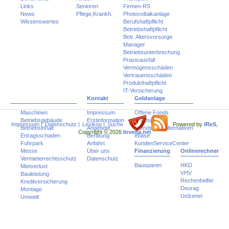
Links
Senioren
Firmen-RS
News
Pflege,Krankh.
Photovoltaikanlage
Wissenswertes
Berufshaftpflicht
Betriebshaftpflicht
Betr. Altersvorsorge
Manager
Betriebsunterbrechung
Praxisausfall
Vermögensschäden
Vertrauensschäden
Produkthaftpflicht
IT-Versicherung
Kontakt
Geldanlage
Maschinen
Impressum
Offene Fonds
Betriebsgebäude
Erstinformation
Fondspolicen
Impressum
|
Datenschutz
|
Lexikon
|
Suche
Powered by
IReS
,
Betriebsinhalt
Angebote
Trends und Alternativen
Copyright © 2026
Inveda.net
Ertragsschaden
Beratung
ebase
Fuhrpark
Anfahrt
KundenServiceCenter
Messe
Über uns
Finanzierung
Onlinerechner
Vermieterrechtsschutz
Datenschutz
Bausparen
HKD
Mietverlust
VHV
Bauleistung
Rechenhelfer
Kreditversicherung
Deurag
Montage
Uelzener
Umwelt