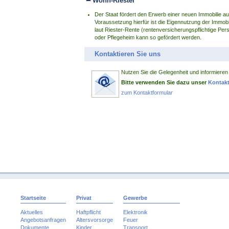
Wohn-Riester
Der Staat fördert den Erwerb einer neuen Immobilie 
Voraussetzung hierfür ist die Eigennutzung der Immob
laut Riester-Rente (rentenversicherungspflichtige Per
oder Pflegeheim kann so gefördert werden.
Kontaktieren Sie uns
Nutzen Sie die Gelegenheit und informiere
Bitte verwenden Sie dazu unser
Kontakt
zum Kontaktformular
Startseite
Privat
Gewerbe
Aktuelles
Haftpflicht
Elektronik
Angebotsanfragen
Altersvorsorge
Feuer
Dokumente
Kinder
Transport