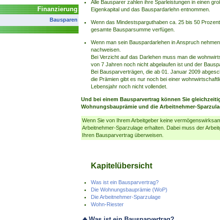
Alle Bausparer zahlen ihre Sparleistungen in einen g
Finanzierung
Eigenkapital und das Bauspardarlehn entnommen.
Bausparen
Wenn das Mindestsparguthaben ca. 25 bis 50 Prozent
gesamte Bausparsumme verfügen.
Wenn man sein Bauspardarlehen in Anspruch nehmen
nachweisen.
Bei Verzicht auf das Darlehen muss man die wohnwirt
von 7 Jahren noch nicht abgelaufen ist und der Baus
Bei Bausparverträgen, die ab 01. Januar 2009 abgesch
die Prämien gibt es nur noch bei einer wohnwirtschaft
Lebensjahr noch nicht vollendet.
Und bei einem Bausparvertrag können Sie gleichzeiti
Wohnungsbauprämie und die Arbeitnehmer-Sparzula
Wenn Sie von Ihrem Arbeitgeber keine vermögenswirksam
Arbeitnehmer-Sparzulage erhalten. Dabei muss der Arbeitg
Ihren Bausparvertrag überweisen.
Kapitelübersicht
Was ist ein Bausparvertrag?
Die Wohnungsbauprämie (WoP)
Die Arbeitnehmer-Sparzulage
Wohn-Riester
Was ist ein Bausparvertrag?