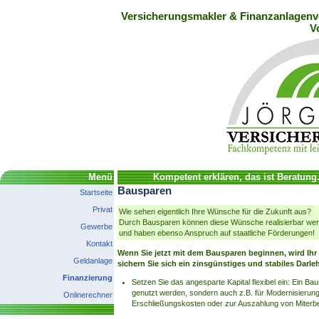
Versicherungsmakler & Finanzanlagenve
V
Menü
Kompetent erklären, das ist Beratung
Bausparen
Startseite
Privat
Wie sehen eigentlich Ihre Wünsche für die Zukunft aus?
Durch Bausparen können diese Wünsche realisierbar werde
Gewerbe
und haben ebenso Anspruch auf staatliche Förderungen!
Kontakt
Wenn Sie jetzt mit dem Bausparen beginnen, wird Ihr 
Geldanlage
sichern Sie sich ein zinsgünstiges und stabiles Darle
Finanzierung
Setzen Sie das angesparte Kapital flexibel ein: Ein 
genutzt werden, sondern auch z.B. für Modernisieru
Onlinerechner
Erschließungskosten oder zur Auszahlung von Miterbe