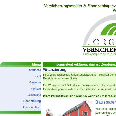
Versicherungsmakler & Finanzanlagenve
V
Menü
Kompetent erklären, das ist Beratung
Finanzierung
Startseite
Finanzielle Sicherheit, Unabhängigkeit und Flexibilität ste
Privat
Bereich mit an erster Stelle.
Gewerbe
Die Wünsche und Ziele der zu finanzierenden Sache sind 
Kontakt
Deshalb ist gerade in diesem Bereich eine umfassende un
Geldanlage
Klare Perspektiven sind wichtig, wenn es um Ihre Ge
Finanzierung
Bauspare
Onlinerechner
Wie sehen eigen
können diese Wün