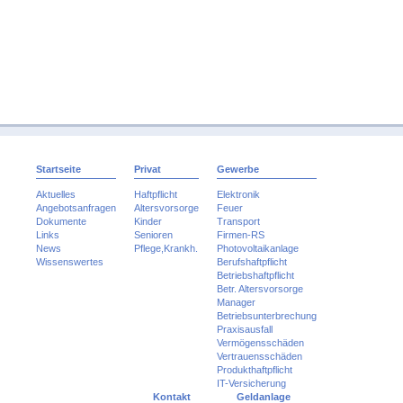
Startseite
Privat
Gewerbe
Aktuelles
Haftpflicht
Elektronik
Angebotsanfragen
Altersvorsorge
Feuer
Dokumente
Kinder
Transport
Links
Senioren
Firmen-RS
News
Pflege,Krankh.
Photovoltaikanlage
Wissenswertes
Berufshaftpflicht
Betriebshaftpflicht
Betr. Altersvorsorge
Manager
Betriebsunterbrechung
Praxisausfall
Vermögensschäden
Vertrauensschäden
Produkthaftpflicht
IT-Versicherung
Kontakt
Geldanlage