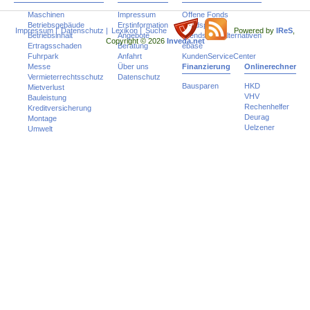
Maschinen
Impressum
Offene Fonds
Betriebsgebäude
Erstinformation
Fondspolicen
Impressum
|
Datenschutz
|
Lexikon
|
Suche
Powered by
IReS
,
Betriebsinhalt
Angebote
Trends und Alternativen
Copyright © 2026
Inveda.net
Ertragsschaden
Beratung
ebase
Fuhrpark
Anfahrt
KundenServiceCenter
Messe
Über uns
Finanzierung
Onlinerechner
Vermieterrechtsschutz
Datenschutz
Bausparen
HKD
Mietverlust
VHV
Bauleistung
Rechenhelfer
Kreditversicherung
Deurag
Montage
Uelzener
Umwelt