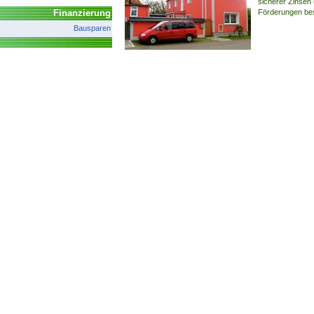
sicherer Zinsen 
Finanzierung
Förderungen be
Bausparen