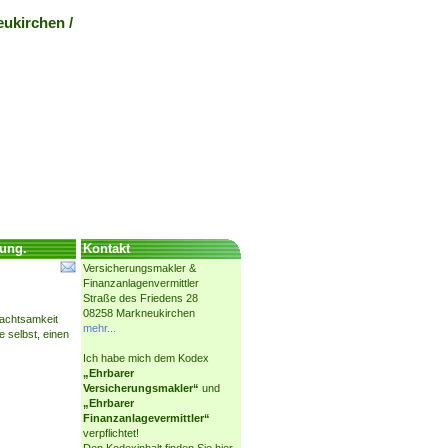
ukirchen /
uung.
Kontakt
Versicherungsmakler &
Finanzanlagenvermittler
Straße des Friedens 28
08258 Markneukirchen
nachtsamkeit
mehr...
e selbst, einen
Ich habe mich dem Kodex
„Ehrbarer
Versicherungsmakler“
und
„Ehrbarer
Finanzanlagevermittler“
verpflichtet!