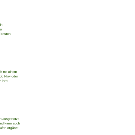
in
er
 kosten.
h mit einem
 ob Pkw oder
r Ihre
n ausgesetzt.
und kann auch
rafen ergänzt