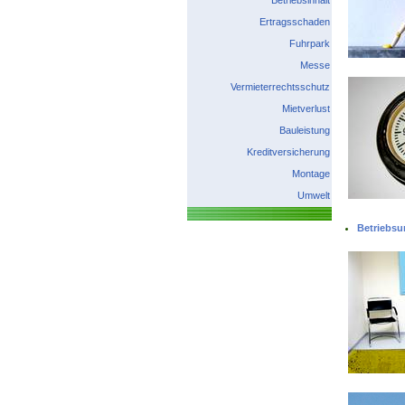
Betriebsinhalt
Ertragsschaden
Fuhrpark
Messe
Vermieterrechtsschutz
Mietverlust
Bauleistung
Kreditversicherung
Montage
Umwelt
Betriebsu