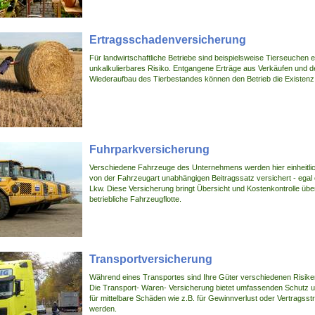
Ertragsschadenversicherung
Für landwirtschaftliche Betriebe sind beispielsweise Tierseuchen e
unkalkulierbares Risiko. Entgangene Erträge aus Verkäufen und d
Wiederaufbau des Tierbestandes können den Betrieb die Existenz
Fuhrparkversicherung
Verschiedene Fahrzeuge des Unternehmens werden hier einheitlic
von der Fahrzeugart unabhängigen Beitragssatz versichert - egal
Lkw. Diese Versicherung bringt Übersicht und Kostenkontrolle übe
betriebliche Fahrzeugflotte.
Transportversicherung
Während eines Transportes sind Ihre Güter verschiedenen Risike
Die Transport- Waren- Versicherung bietet umfassenden Schutz 
für mittelbare Schäden wie z.B. für Gewinnverlust oder Vertragsst
werden.