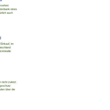
Versehen
Datenbank eines
ürlich auch
g
 Einkauf, im
utschland
kriminelle
nicht zuletzt
ngsschutz
äden über die