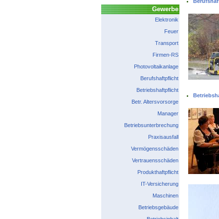
Berufshaft
Gewerbe
Elektronik
Feuer
Transport
Firmen-RS
Photovoltaikanlage
Berufshaftpflicht
Betriebshaftpflicht
Betriebsha
Betr. Altersvorsorge
Manager
Betriebsunterbrechung
Praxisausfall
Vermögensschäden
Vertrauensschäden
Produkthaftpflicht
IT-Versicherung
Maschinen
Betriebsgebäude