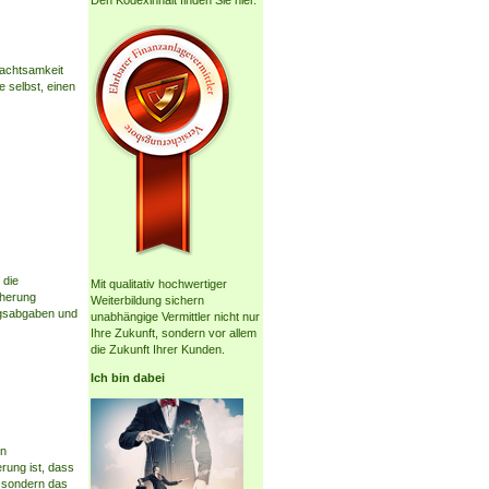
Den Kodexinhalt finden Sie hier.
nachtsamkeit
e selbst, einen
 die
Mit qualitativ hochwertiger
cherung
Weiterbildung sichern
ngsabgaben und
unabhängige Vermittler nicht nur
Ihre Zukunft, sondern vor allem
die Zukunft Ihrer Kunden.
Ich bin dabei
en
rung ist, dass
, sondern das