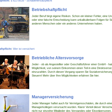
pflicht
:
§ 823 BGB - Schadenersatzpflicht
Betriebshaftpflicht
Jeder Beruf birgt eigene Risiken. Schon ein kleiner Fehler, eine U
oder eine falsche Entscheidung kann unkalkulierbare Folgen für Si
anderen Menschen oder ein anderes Unternehmen haben.
ftpflicht
:
Wer ist versichert
Betriebliche Altersvorsorge
Jeder - ob als Angestellter oder Geschäftsführer einer GmbH - hat
Möglichkeit, von seinem Einkommen einen Teil in eine Direktversi
einzuzahlen. Durch diesen Vorgang sparen Sie Sozialversicheru
Steuern! Mehr über Ihre Möglichkeiten erfahren Sie hier.
Managerversicherung
Jeder Manager haftet auch für Vermögensschäden, die durch ein
Managerkollegen verursacht wurden. Klarer Vorteil dieser Versiche
nicht nur einzelne Mitglieder des Vorstandes oder Einzelpersonen