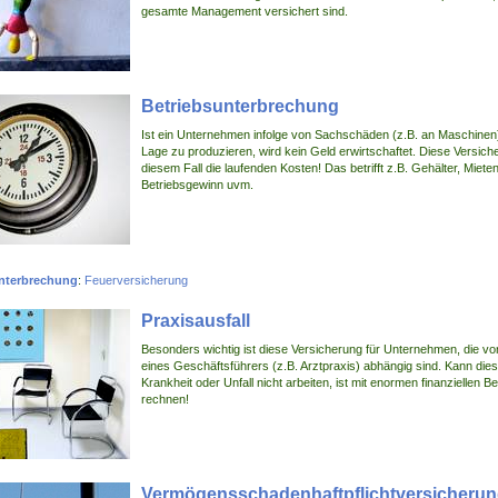
gesamte Management versichert sind.
Betriebsunterbrechung
Ist ein Unternehmen infolge von Sachschäden (z.B. an Maschinen),
Lage zu produzieren, wird kein Geld erwirtschaftet. Diese Versiche
diesem Fall die laufenden Kosten! Das betrifft z.B. Gehälter, Mieten
Betriebsgewinn uvm.
nterbrechung
:
Feuerversicherung
Praxisausfall
Besonders wichtig ist diese Versicherung für Unternehmen, die von
eines Geschäftsführers (z.B. Arztpraxis) abhängig sind. Kann die
Krankheit oder Unfall nicht arbeiten, ist mit enormen finanziellen 
rechnen!
Vermögensschadenhaftpflichtversicheru