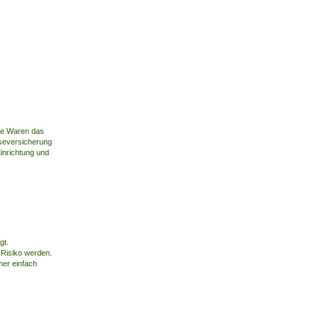
hre Waren das
e­versicherung
Einrichtung und
gt.
 Risiko werden.
mer einfach