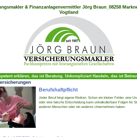
ungsmakler & Finanzanlagenvermittler Jörg Braun_08258 Markne
Vogtland
etent erklären, das ist Beratung. Unkompliziert Handeln, das ist Betre
ersicherungen
Berufshaftpflicht
Jeder Beruf birgt eigene Risiken. Schon ein kleiner Fehler, eine U
oder eine falsche Entscheidung kann unkalkulierbare Folgen für Si
anderen Menschen oder ein anderes Unternehmen haben.