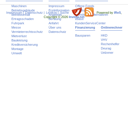
Maschinen
Impressum
Offene Fonds
Betriebsgebäude
Erstinformation
Fondspolicen
Impressum
|
Datenschutz
|
Lexikon
|
Suche
Powered by
IReS
,
Betriebsinhalt
Angebote
Trends und Alternativen
Copyright © 2026
Inveda.net
Ertragsschaden
Beratung
ebase
Fuhrpark
Anfahrt
KundenServiceCenter
Messe
Über uns
Finanzierung
Onlinerechner
Vermieterrechtsschutz
Datenschutz
Bausparen
HKD
Mietverlust
VHV
Bauleistung
Rechenhelfer
Kreditversicherung
Deurag
Montage
Uelzener
Umwelt