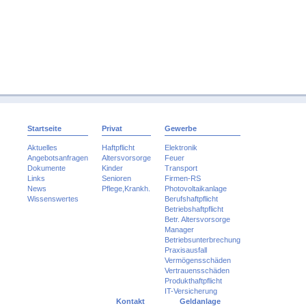
Startseite
Privat
Gewerbe
Aktuelles
Haftpflicht
Elektronik
Angebotsanfragen
Altersvorsorge
Feuer
Dokumente
Kinder
Transport
Links
Senioren
Firmen-RS
News
Pflege,Krankh.
Photovoltaikanlage
Wissenswertes
Berufshaftpflicht
Betriebshaftpflicht
Betr. Altersvorsorge
Manager
Betriebsunterbrechung
Praxisausfall
Vermögensschäden
Vertrauensschäden
Produkthaftpflicht
IT-Versicherung
Kontakt
Geldanlage