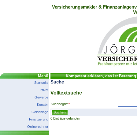
Versicherungsmakler & Finanzanlagenve
V
Menü
Kompetent erklären, das ist Beratung
Suche
Startseite
Privat
Volltextsuche
Gewerbe
Suchbegriff
Kontakt
Geldanlage
0
Einträge gefunden
Finanzierung
Onlinerechner